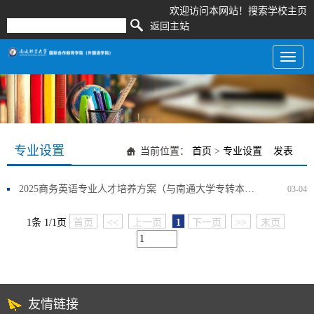
欢迎访问本网站！
搜索
学校主页
返回主站
Toggl
naviga
专业设置
当前位置：
首页
>
专业设置
发表
2025商务英语专业人才培养方案（与南通大学专转本项目）
03-04
1条 1/1页
首页
<<
上一页
1
下一页
>>
末页
友情链接