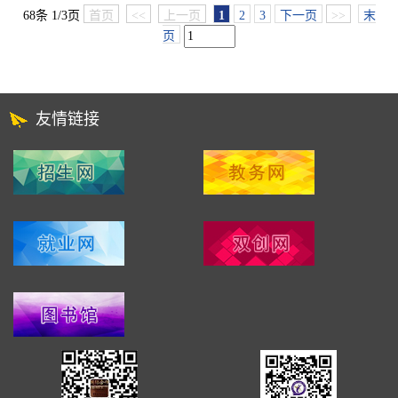
68条 1/3页
首页
<<
上一页
1
2
3
下一页
>>
末
页
友情链接