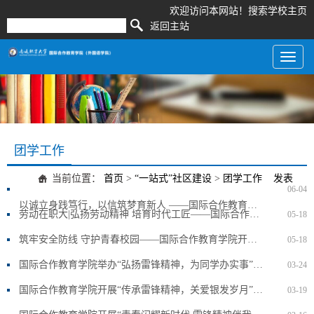
欢迎访问本网站！
搜索
学校主页
返回主站
Toggl
naviga
团学工作
当前位置：
首页
>
“一站式”社区建设
>
团学工作
发表
06-04
以诚立身践笃行，以信筑梦育新人 ——国际合作教育学院开展学生资助诚信主题教育活动
劳动在职大|弘扬劳动精神 培育时代工匠——国际合作教育学院开展劳动教育主题活动
05-18
筑牢安全防线 守护青春校园——国际合作教育学院开展全国防灾减灾日主题班会
05-18
国际合作教育学院举办“弘扬雷锋精神，为同学办实事”四六级高分经验分享会
03-24
国际合作教育学院开展“传承雷锋精神，关爱银发岁月”主题教育活动
03-19