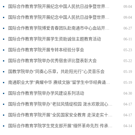
国际合作教育学院开展纪念中国人民抗日战争暨世界反法西斯战争胜利80周年系列活动
09-04
国际合作教育学院开展纪念中国人民抗日战争暨世界反法西斯战争胜利80周年系列活动
09-04
国际合作教育学院博爱青春团队赴南通市中心血站开展社会实践活动
06-27
国际合作教育学院开展学生资助诚信主题教育活动
06-11
国际合作教育学院开展专转本经验分享会
05-23
国际合作教育学院举办优秀宿舍评比暨表彰大会
05-22
国教学院举办“同奏心乐章，共赴阳光行”心灵音乐会
05-19
南通职业大学“典耀中华 赓续文脉”留学生中华经典诵读大赛成功举办 中外学子共赴文化盛宴
05-19
国际合作教育学院举办学风建设系列活动
04-30
国际合作教育学院举办“老挝风情绽校园 泼水欢歌润心田”活动
04-17
国际合作教育学院开展“全民国家安全教育 走深走实十周年”系列活动
04-17
国际合作教育学院学生党支部开展“缅怀革命先烈 传承红色基因”清明节主题党日活动
04-14