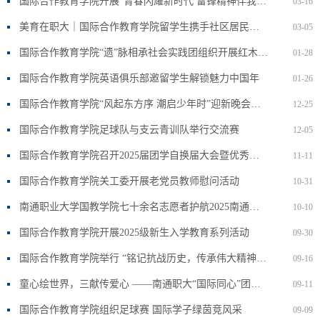
国际合作教育学院开展“青春闪耀新时代 雷锋精神伴我行”主题团日活动
03-16
美育在职大｜国际合作教育学院留学生携手社区居民共庆元宵佳节
03-05
国际合作教育学院“遗”脉相承社会实践团组织开展红木体验活动
01-28
国际合作教育学院英语俱乐部邀留学生解锁魅力中国年
01-26
国际合作教育学院“风起东方序 潮启少年时”迎新晚会圆满落幕
12-25
国际合作教育学院足球队与支云青训队举行交流赛
12-05
国际合作教育学院召开2025届团学自换届大会暨优秀学生干部表彰大会
11-11
国际合作教育学院关工委开展老党员教师慰问活动
10-31
南通职业大学国教学院七十余名志愿者护航2025南通文旅乐购嘉年华
10-10
国际合作教育学院开展2025级新生入学教育系列活动
09-30
国际合作教育学院举行 “铭记抗战历史，传承伟大精神” 主题升旗仪式
09-16
童心绘世界，三献传爱心 ——南通职大“国际同心”团队走进盘香沟社区开展生命教育绘画活动
09-11
国际合作教育学院组织足球赛 国际学子绿茵竞风采
09-09