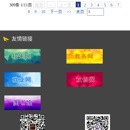
309条 1/11页
首页
<<
上一页
1
2
3
4
5
6
7
8
9
10
下一页
>>
末页
友情链接