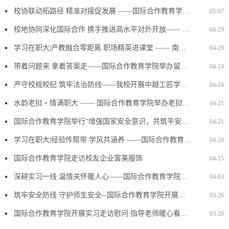
校协联动拓路径 精准对接促发展 ——国际合作教育学院赴南通市国际经济技术合作协会座谈交流
05-07
校地协同深化国际合作 携手推进高水平对外开放—— 南通职业大学与南通市外办开展外事工作座谈
04-29
学习在职大|产教融合零距离 职场精英进课堂 —— 南通日进国际商务有限公司汪进雯经理走进国教院商务日语课堂
04-29
带着问题来 拿着答案走——国际合作教育学院举办留学生日常管理业务精准指导培训
04-24
严守校规校纪 筑牢法治防线——我校开展中越工匠学院越南交流学生校规校纪与法治专题教育
04-24
水韵老挝・情满职大 —— 国际合作教育学院举办老挝宋干节文化体验活动
04-21
国际合作教育学院举行“增强国家安全意识，共筑平安校园”主题升旗仪式
04-21
学习在职大|经验传帮带 学风共涵养 ——国际合作教育学院举办专转本经验分享会
04-20
国际合作教育学院走访校友企业富美服饰
04-15
深耕实习一线 温情关怀暖人心——国际合作教育学院教师赴兴国教育看望实习学生
04-03
筑牢安全防线 守护师生安全--国际合作教育学院开展实训室安全隐患专项检查工作
03-26
​国际合作教育学院开展实习走访慰问 指导老师暖心看望实习学生
03-20