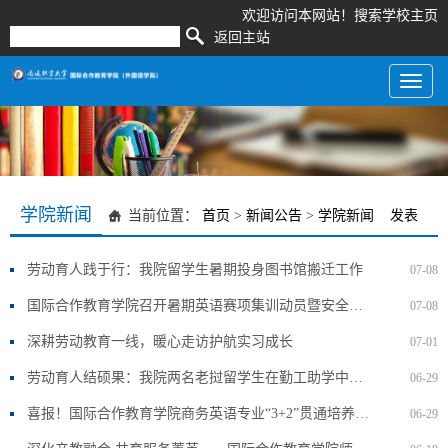
欢迎访问本网站！
搜索
学校主页
返回主站
Toggl
naviga
学院新闻
当前位置：
首页
>
新闻公告
>
学院新闻
发表
劳动育人践于行：我院留学生暑期投身图书馆搬迁工作
07-08
国际合作教育学院召开暑期英语赛项集训动员暨安全教育会议
07-08
深耕劳动教育一线，暖心走访护航实习成长
07-01
劳动育人结硕果：我院两名老挝留学生在勤工助学中绽放青春光彩
06-29
喜报！国际合作教育学院商务英语专业“3+2”贯通培养项目全员顺利毕业
06-29