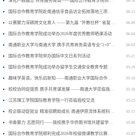
深化产教融合 共育服务菁英——国际合作教育学院师生受邀参加南通携程客服节活动
06-18
国际合作教育学院赴南通信孚食品访企拓岗落地三项成果
06-15
以赛聚力深耕跨文化育人 ——第九届 “外教社杯” 省复赛在我校圆满举办
06-09
国际合作教育学院成功举办2026年度优秀教师晒课活动
06-04
南通职业大学与南通大学 携手共育商务英语专业“2+0”贯通培养结硕果
06-03
国际合作教育学院举办国际中文日系列活动
05-21
国际合作教育学院成功举办留学生交通安全教育专题讲座
05-19
趣味学英语，快乐启新知——南通职业大学国际合作教育学院走进紫荆花社区开展趣味英语教学活动
05-19
校校协同促提质 携手共育谋发展 ——南通大学莅临我校开展商务英语联合培养期中专项检查
05-18
江苏理工学院国际教育学院一行莅临我校交流
05-15
校企联动促就业 精准招聘助成长 南通伊原流体系统科技有限公司来我院开展专场招聘
05-13
书香聚力 志愿同行——我校携手华侨图书馆共建留学生志愿服务与文化结对交流平台
05-09
国际合作教育学院顺利完成2026年校级微课教学比赛参赛作品推选
05-07